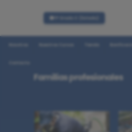
FP Grado C (listado)
Nosotros
Nuestros Cursos
Tienda
Bonificac
Contacto
Familias profesionales