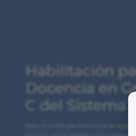
Habilitación pa
Docencia en Gr
C del Sistema 
Obtén el Certificado Profesional de Nivel
titulación oficial necesaria para trabajar