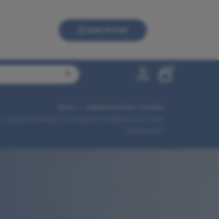
Aula Virtual
0
INICIO
ADMINISTRACIÓN Y GESTIÓN
0,00 €
HABILITACIÓN PARA LA DOCENCIA EN GRADOS A, B Y C DEL
SISTEMA DE FP