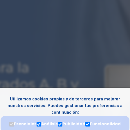
ra la
ados A, B y
de FP
Utilizamos cookies propias y de terceros para mejorar
nuestros servicios. Puedes gestionar tus preferencias a
continuación:
 3 (SSC_C_017_5B) es la
Esenciales
Análisis
Publicidad
Funcionalidad
 como formador en el sistema