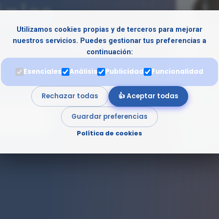
ónica
Utilizamos cookies propias y de terceros para mejorar
nuestros servicios. Puedes gestionar tus preferencias a
iva: aprende a gestionar
continuación:
rmar las quejas en
Esenciales
Análisis
Publicidad
Funcionalidad
 escucha activa.
Rechazar todas
👍 Aceptar todas
Guardar preferencias
MATIVO
Política de cookies