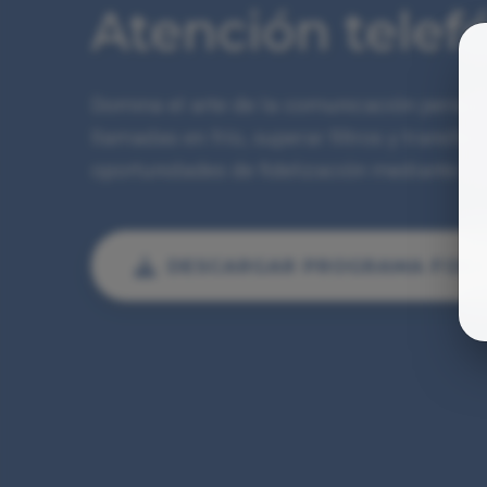
Atención telef
Domina el arte de la comunicación persuas
llamadas en frío, superar filtros y transfo
oportunidades de fidelización mediante la
DESCARGAR PROGRAMA FOR