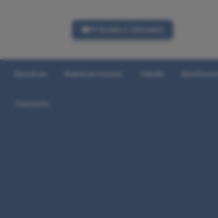
FP Grado C (listado)
Nosotros
Nuestros Cursos
Tienda
Bonificac
Contacto