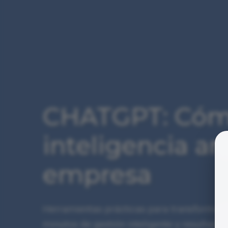
CHATGPT: Cómo
inteligencia art
empresa
Herramientas prácticas para transformar 
minutos de gestión inteligente y resultados