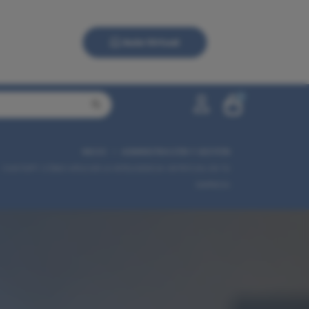
Aula Virtual
0
INICIO
ADMINISTRACIÓN Y GESTIÓN
0,00 €
CHATGPT: CÓMO APLICAR LA INTELIGENCIA ARTIFICIAL EN TU
EMPRESA