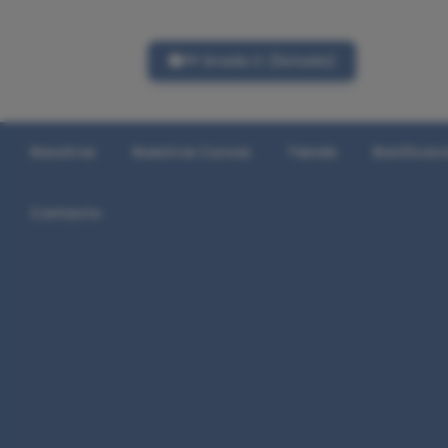
FP Grado C (listado)
Nosotros
Nuestros Cursos
Tienda
Bonificac
Contacto