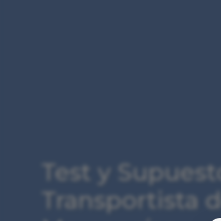
Test y Supuest
Transportista 