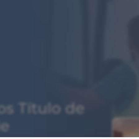
os Título de
de