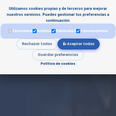
Utilizamos cookies propias y de terceros para mejorar
nuestros servicios. Puedes gestionar tus preferencias a
continuación:
uestos más actualizada del
 para asegurar su aprobado
Esenciales
Análisis
Publicidad
Funcionalidad
cial.
Rechazar todas
👍 Aceptar todas
Guardar preferencias
Política de cookies