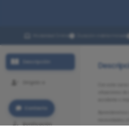
Modalidad Online
Duración indeterminada
Descripción
Descripc
Dirigido a
Con este curso
situaciones de 
accidente o imp
Programa
Contacto
Aprenderemos a 
necesidades crí
Bonificación