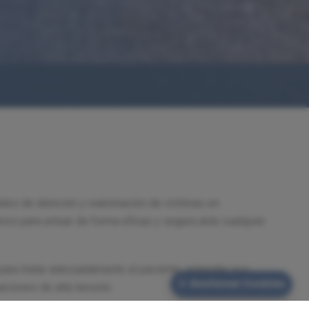
les de atención y reanimación de víctimas en
ios para actuar de forma eficaz y segura ante cualquier
para tratar adecuadamente al paciente, entender sus
⚙️
Gestionar Cookies
aciones de alta tensión.