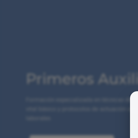
Primeros Auxil
Formación especializada en técnicas de a
vital básico y protocolos de actuación an
laborales.