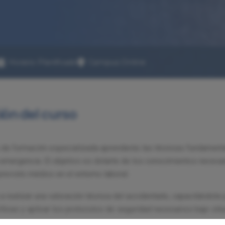
Horario Planificado
Campus Online
ión del curso
 de formación especializada aprenderás las técnicas fundamenta
emergencia. El objetivo es dotarte de los conocimientos necesar
revisto médico en el entorno laboral.
realizar una valoración técnica del accidentado, capacitándote 
ticas y aplicar los protocolos de seguridad necesarios bajo situ