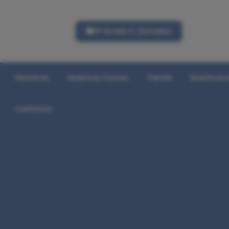
FP Grado C (listado)
Nosotros
Nuestros Cursos
Tienda
Bonificac
Contacto