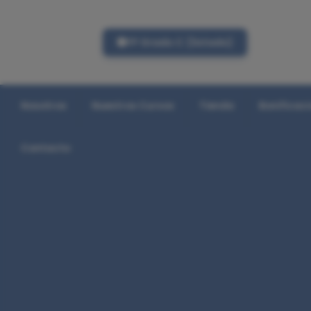
FP Grado C (listado)
Nosotros
Nuestros Cursos
Tienda
Bonificac
Contacto