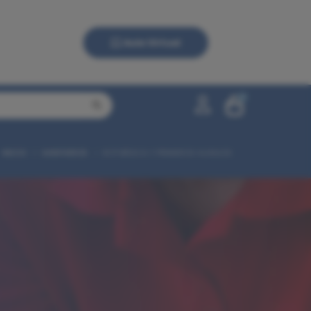
Aula Virtual
0
INICIO
SANITARIOS
RCP BÁSICA Y PRIMEROS AUXILIOS
0,00 €