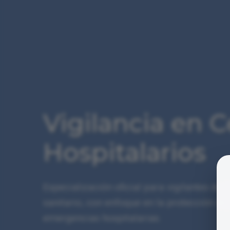
Vigilancia en 
Hospitalarios
Especialización oficial para vigilantes de 
sanitario, con enfoque en la protección de 
emergencias hospitalarias.