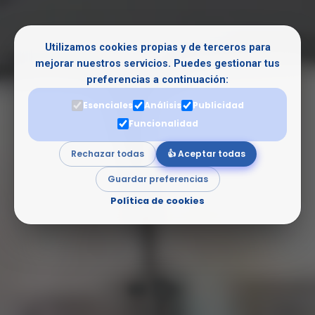
Utilizamos cookies propias y de terceros para
mejorar nuestros servicios. Puedes gestionar tus
preferencias a continuación:
Esenciales
Análisis
Publicidad
Funcionalidad
Rechazar todas
👍 Aceptar todas
Guardar preferencias
Política de cookies