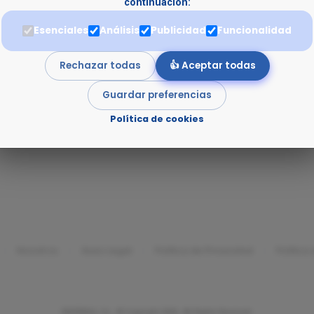
continuación:
Esenciales
Análisis
Publicidad
Funcionalidad
Rechazar todas
👍 Aceptar todas
Guardar preferencias
Política de cookies
Nosotros
Aviso Legal
Política de Privacidad
Política
EMSEMUL S.L. © Copyright 2026. All Rights Reserved.