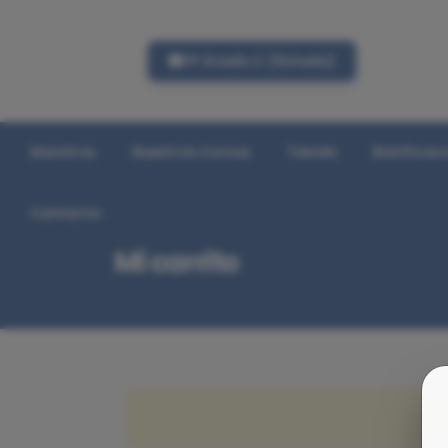
FP Grado C (listado)
Nosotros
Nuestros Cursos
Tienda
Bonificac
Contacto
Mi carrito