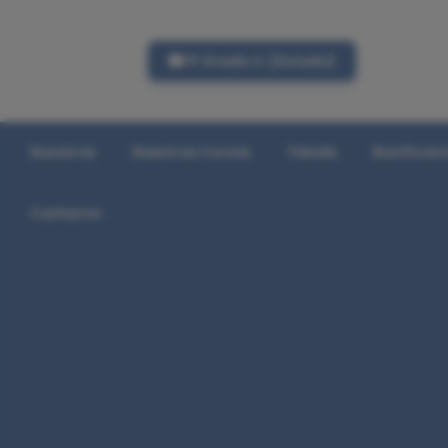
FP Grado C (listado)
Nosotros
Nuestros Cursos
Tienda
Bonificac
Contacto