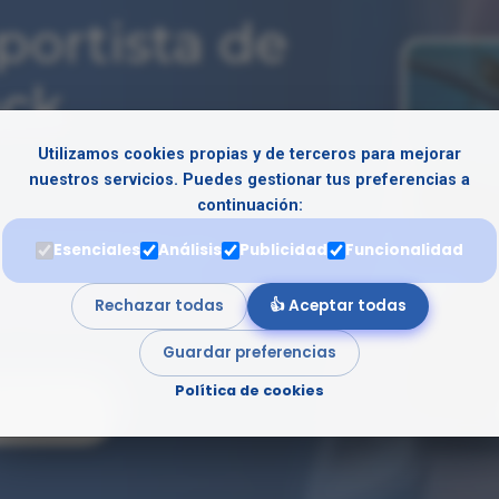
portista de
ack
Utilizamos cookies propias y de terceros para mejorar
nuestros servicios. Puedes gestionar tus preferencias a
continuación:
nal con el centro líder en
Esenciales
Análisis
Publicidad
Funcionalidad
tual y material físico,
Rechazar todas
👍 Aceptar todas
te nacional e internacional.
Guardar preferencias
Política de cookies
MATIVO