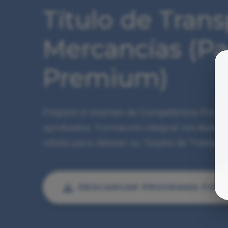
Título de Trans
Mercancías (P
Premium)
Prepare el examen de Competencia Profesio
aprobados. Formación integral con Aula Vir
válida para obtener su Tarjeta de Transpor
DESCARGAR PROGRAMA FOR