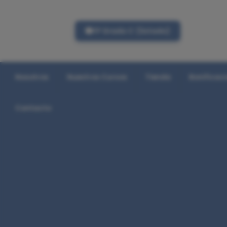
FP Grado C (listado)
Nosotros
Nuestros Cursos
Tienda
Bonificac
Contacto