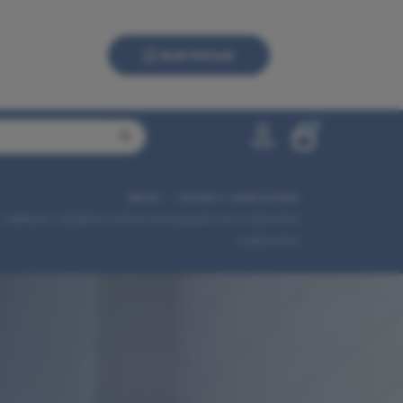
Aula Virtual
0
INICIO
PLAGAS Y AGRICULTURA
0,00 €
LIMPIEZA Y DESINFECCIÓN DE MAQUINARIA EN LA INDUSTRIA
ALIMENTARIA