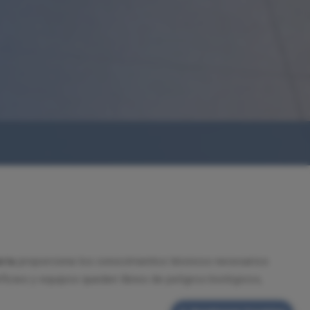
ria
proporciona los conocimientos técnicos necesarios
ficies y equipos queden libres de peligros biológicos,