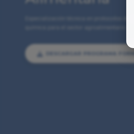
Especialización técnica en protocolos de h
química para el sector agroalimentario.
DESCARGAR PROGRAMA FOR