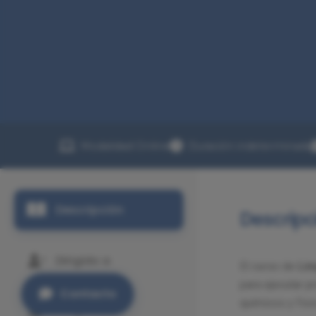
Modalidad Online
Duración indeterminada
Descripción
Descripc
Dirigido a
El curso de
Lim
para ejecutar p
Contacto
químicos y físi
Programa