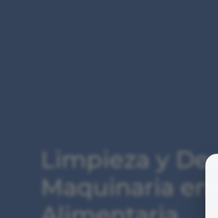
Limpieza y Des
Maquinaria en 
Alimentaria