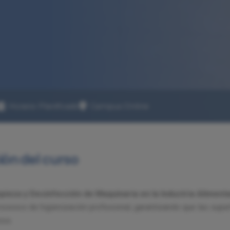
Horario Planificado
Campus Online
ión del curso
pieza y Desinfección de Maquinaria en la Industria Alimenta
rocesos de higienización profesional, garantizando que las super
cos.