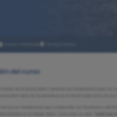
Horario Planificado
Campus Online
ión del curso
l mundo de la electricidad y aprende los fundamentos para ser u
senciales tanto de la naturaleza de la electricidad como de los e
 técnica es fundamental para comprender los fenómenos eléctric
amentadas en el trabajo diario. Como bien se dice:
“nada hay m