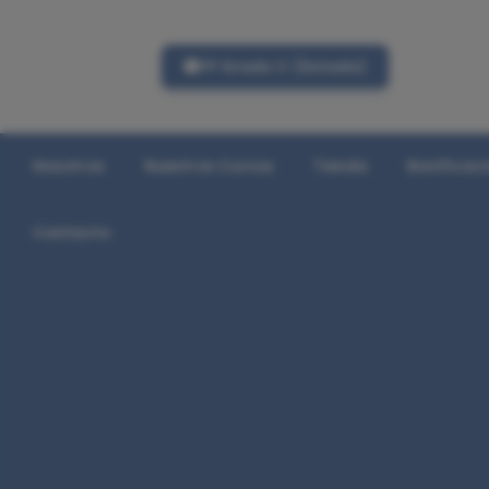
FP Grado C (listado)
Nosotros
Nuestros Cursos
Tienda
Bonificac
Contacto