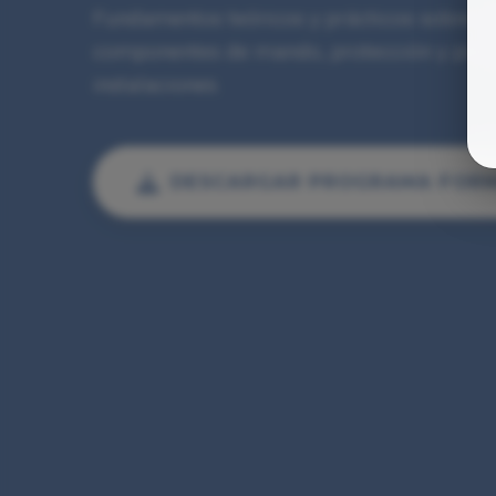
Fundamentos teóricos y prácticos sobre ma
componentes de mando, protección y princ
instalaciones.
DESCARGAR PROGRAMA FOR